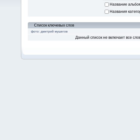
Название альбо
Названия катего
Список ключевых слов
фото: дмитрий мушегов
Данный список не включает все сло