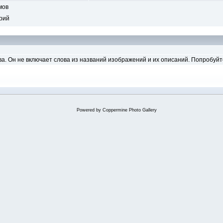
мов
рий
ва. Он не включает слова из названий изображений и их описаний. Попробуй
Powered by
Coppermine Photo Gallery