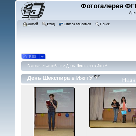
Фотогалерея ФГ
Арх
Домой
Вход
Список альбомов
Поиск
Главная
>
Фотобанк
>
День Шекспира в ИжгтУ
День Шекспира в ИжгтУ
Назв