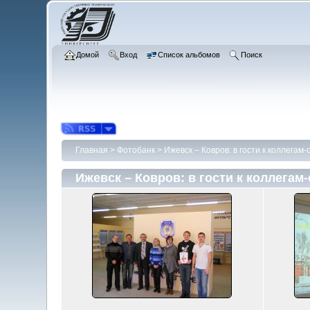
Домой
Вход
Список альбомов
Поиск
Главная
>
Фотобанк
>
Ижевск – Ковров: в гости к коллегам
Ижевск – Ковров: в гости к коллега