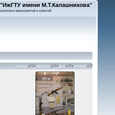
"ИжГТУ имени М.Т.Калашникова"
различных мероприятий и событий
•
•
•
Название
Имя Файла
Дата
ПОЗИЦИЯ