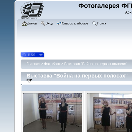
Фотогалерея ФГ
Арх
Домой
Вход
Список альбомов
Поиск
Главная
>
Фотобанк
>
Выставка "Война на первых полосах"
Выставка "Война на первых полосах"