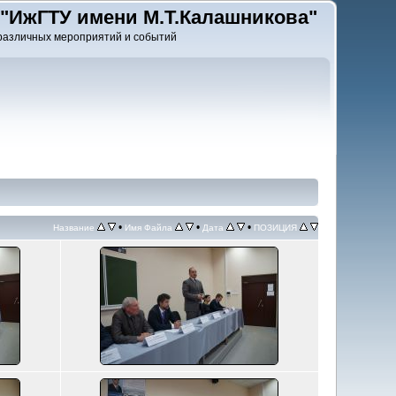
"ИжГТУ имени М.Т.Калашникова"
различных мероприятий и событий
•
•
•
Название
Имя Файла
Дата
ПОЗИЦИЯ