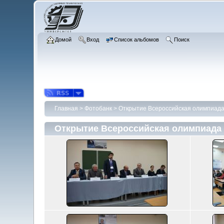
Домой
Вход
Список альбомов
Поиск
Главная
>
Фотобанк
>
Открытие Всероссийская олимпиада
Открытие Всероссийская олимпиада 