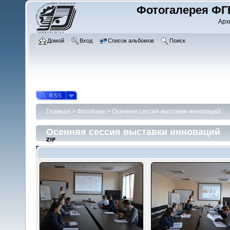
Фотогалерея ФГ
Арх
Домой
Вход
Список альбомов
Поиск
Главная
>
Фотобанк
>
Осенняя сессия выставки инноваций
Осенняя сессия выставки инноваций