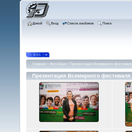
Домой
Вход
Список альбомов
Поиск
Главная
>
Фотобанк
>
Презентация Всемирного фестиваля
Презентация Всемирного фестиваля 